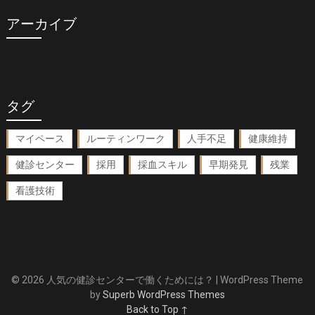
アーカイブ
タグ
マイペース
ルーティンワーク
人手不足
健康維持
健診センター
採用
採血スキル
早期発見
残業
看護技術
© 2026 人気の健診センターで働くためには？
| WordPress Theme
by
Superb WordPress Themes
Back to Top ↑