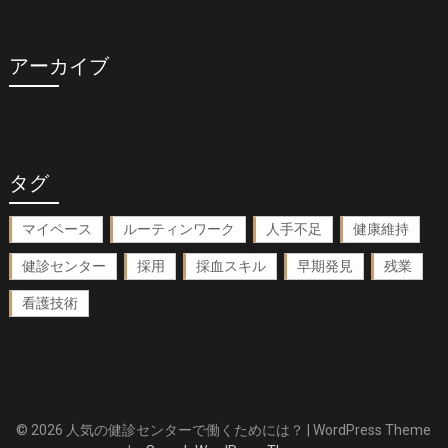
アーカイブ
タグ
マイペース
ルーティンワーク
人手不足
健康維持
健診センター
採用
採血スキル
早期発見
残業
看護技術
© 2026 人気の健診センターで働くためには？
| WordPress Theme